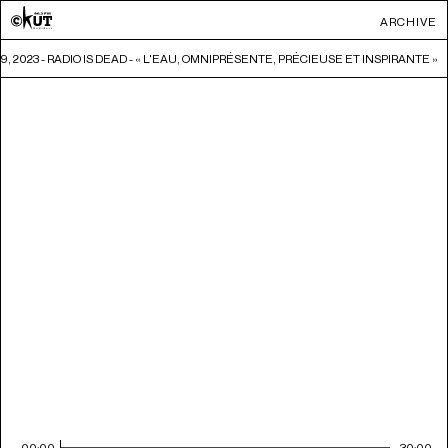
ARCHIVE
9, 2023 - RADIO IS DEAD - « L'EAU, OMNIPRÉSENTE, PRÉCIEUSE ET INSPIRANTE »
00:00
30:00