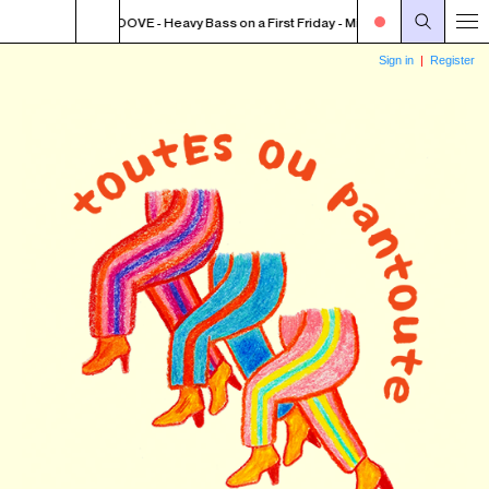
E WEEKEND GROOVE - Heavy Bass on a First Friday - Missy Elliot ft Da Brat - S