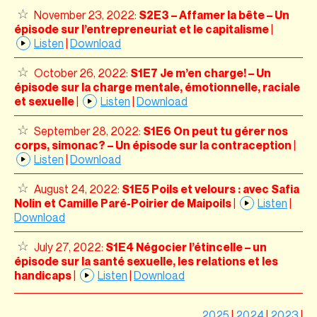
November 23, 2022:
S2E3 – Affamer la bête – Un
épisode sur l’entrepreneuriat et le capitalisme
|
Listen
|
Download
October 26, 2022:
S1E7 Je m’en charge! – Un
épisode sur la charge mentale, émotionnelle, raciale
et sexuelle
|
Listen
|
Download
September 28, 2022:
S1E6 On peut tu gérer nos
corps, simonac? – Un épisode sur la contraception
|
Listen
|
Download
August 24, 2022:
S1E5 Poils et velours : avec Safia
Nolin et Camille Paré-Poirier de Maipoils
|
Listen
|
Download
July 27, 2022:
S1E4 Négocier l’étincelle – un
épisode sur la santé sexuelle, les relations et les
handicaps
|
Listen
|
Download
2025
|
2024
|
2023
|